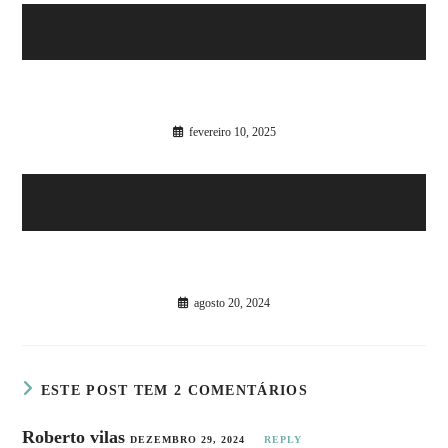
Como Calcular o Consumo de Energia no Seu
Motorhome: Guia Completo para Viajantes
fevereiro 10, 2025
Como a Autonomia Elétrica Transforma Suas Viagens
de Motorhome
agosto 20, 2024
ESTE POST TEM 2 COMENTÁRIOS
Roberto vilas
DEZEMBRO 29, 2024
REPLY